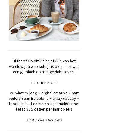
Hi there! Op dit kleine stukje van het
wereldwijde web schrijf ik over alles wat
een glimlach op m’n gezicht tovert.
FLORENCE
23 winters jong
⋆
digital creative
⋆
hart
verloren aan Barcelona
⋆
crazy catlady
⋆
foodie in hart en nieren
⋆
journalist
⋆
het
liefst 365 dagen per jaar op reis
a bit more about me