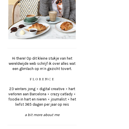
Hi there! Op dit kleine stukje van het
wereldwijde web schrijf ik over alles wat
een glimlach op m’n gezicht tovert.
FLORENCE
23 winters jong
⋆
digital creative
⋆
hart
verloren aan Barcelona
⋆
crazy catlady
⋆
foodie in hart en nieren
⋆
journalist
⋆
het
liefst 365 dagen per jaar op reis
a bit more about me