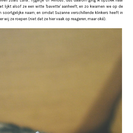
ven zoals 'Luna', 'Tijgetje' of 'Minous', dus daarom ging ik opzoek naar
Het lijkt alsof ze een witte 'bavette' aanheeft, en zo kwamen we op de
 soortgelijke naam, en omdat Suzanne verschillende klinkers heeft in
er wij ze roepen (niet dat ze hier vaak op reageren, maar oké).