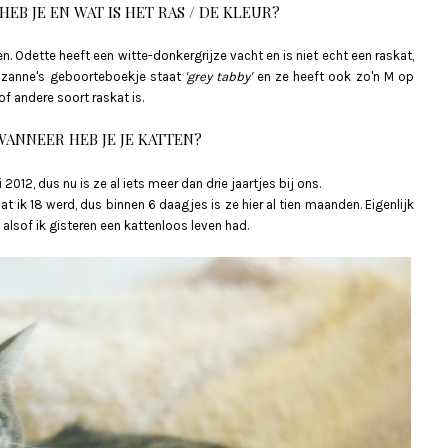
EB JE EN WAT IS HET RAS / DE KLEUR?
n. Odette heeft een witte-donkergrijze vacht en is niet echt een raskat,
Suzanne's geboorteboekje staat
'grey tabby'
en ze heeft ook zo'n M op
of andere soort raskat is.
WANNEER HEB JE JE KATTEN?
12, dus nu is ze al iets meer dan drie jaartjes bij ons.
 ik 18 werd, dus binnen 6 daagjes is ze hier al tien maanden. Eigenlijk
og alsof ik gisteren een kattenloos leven had.