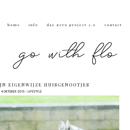
home
info
day zero project 2.0
contact
JN EIGENWIJZE HUISGENOOTJES
4 OKTOBER 2015
•
LIFESTYLE