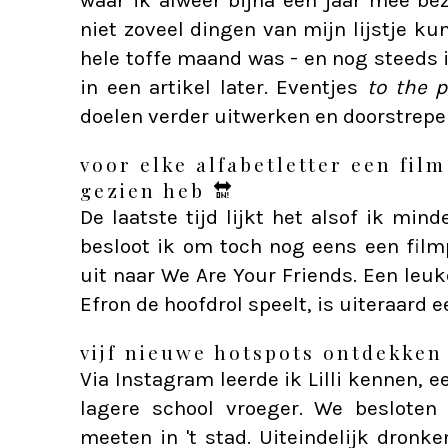
waar ik alweer bijna een jaar mee be
niet zoveel dingen van mijn lijstje k
hele toffe maand was - en nog steeds i
in een artikel later. Eventjes
to the p
doelen verder uitwerken en doorstrep
voor elke alfabetletter een film
gezien heb
🔛
De laatste tijd lijkt het alsof ik min
besloot ik om toch nog eens een film
uit naar We Are Your Friends. Een leu
Efron de hoofdrol speelt, is uiteraard 
vijf nieuwe hotspots ontdekke
Via Instagram leerde ik Lilli kennen, 
lagere school vroeger. We besloten
meeten in 't stad. Uiteindelijk dronk