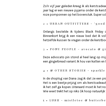
Zo'n vijf jaar geleden kreeg ik als kerstcad
jaar lag er een nieuwe pyjama onder de kerst
roze pomponnen op het bovenstuk. Super sch
2 • URBAN OUTFITTERS - 'good 
Onlangs bestelde ik tijdens Black Friday 
Binnenkort krijg ik een nieuw bed dat ik v
hetzelfde kussen te vragen onder de kerstb
3 • PONY PEOPLE - avocato & g
Deze advocato pin stond al heel lang op mij
een gingerbread variant. Ik hou van katten en
4 • & OTHER STORIES - sparkle
In de shoplog van Diana zag ik dat ze een pr
Het is een beetje prijzig om als kerstcadeau
ik het zelf ga kopen. Uiteraard moet ik het
Wie weet trekt het op niks (ik hoop natuurlijk 
5 • LUSH - mistletoe & butterb