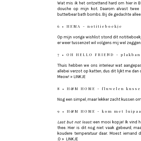
Wat mis ik het ontzettend hard om hier in Ba
douche op mijn kot. Daarom alvast twee l
butterbear bath bombs. Bij de gedachte alleen 
6 • HEMA - notitieboekje
Op mijn vorige wishlist stond dit notitieboekje
er weer tussenzet wil volgens mij wel zeggen 
7 • OH HELLO FRIEND - plakban
Thuis hebben we ons interieur wat aangepa
allebei verzot op katten, dus dit lijkt me dan
Meow!
»
LINKJE
8 • H&M HOME - fluwelen kuss
Nog een simpel, maar lekker zacht kussen om 
9 • H&M HOME - kom met luipaa
Last but not least:
een mooi kopje! Ik vind 
thee. Hier is dit nog niet vaak gebeurd, m
koudere temperatuur daar. Moest iemand dit
:D
»
LINKJE