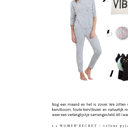
Nog een maand en het is zover. We zitten vo
kerstboom, foute kersttruien en natuurlijk 
weer een verlanglijstje samengesteld. All I wan
1 • WOMEN'SECRET - velour py