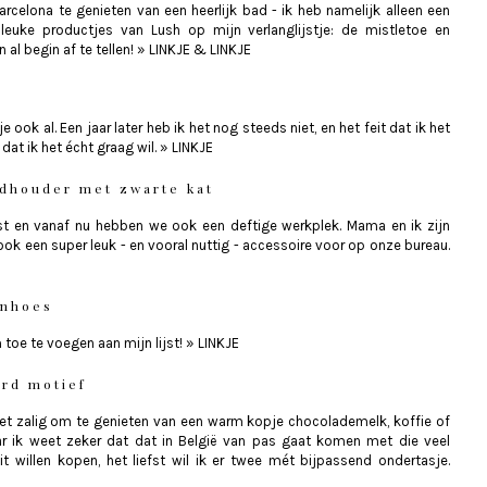
rcelona te genieten van een heerlijk bad - ik heb namelijk alleen een
euke productjes van Lush op mijn verlanglijstje: de mistletoe en
al begin af te tellen!
»
LINKJE
&
LINKJE
 ook al. Een jaar later heb ik het nog steeds niet, en het feit dat ik het
dat ik het écht graag wil.
»
LINKJE
dhouder met zwarte kat
st en vanaf nu hebben we ook een deftige werkplek. Mama en ik zijn
 ook een super leuk - en vooral nuttig - accessoire voor op onze bureau.
enhoes
toe te voegen aan mijn lijst!
»
LINKJE
rd motief
het zalig om te genieten van een warm kopje chocolademelk, koffie of
aar ik weet zeker dat dat in België van pas gaat komen met die veel
 willen kopen, het liefst wil ik er twee mét bijpassend ondertasje.