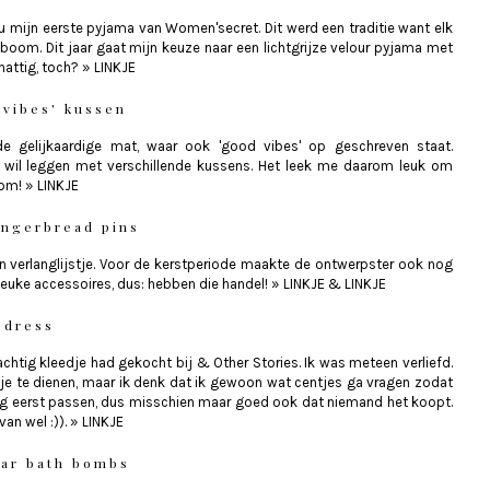
eau mijn eerste pyjama van Women'secret. Dit werd een traditie want elk
boom. Dit jaar gaat mijn keuze naar een lichtgrijze velour pyjama met
attig, toch?
»
LINKJE
vibes' kussen
de gelijkaardige mat, waar ook 'good vibes' op geschreven staat.
ol wil leggen met verschillende kussens. Het leek me daarom leuk om
oom!
»
LINKJE
ingerbread pins
n verlanglijstje. Voor de kerstperiode maakte de ontwerpster ook nog
 leuke accessoires, dus: hebben die handel!
»
LINKJE
&
LINKJE
 dress
achtig kleedje had gekocht bij & Other Stories. Ik was meteen verliefd.
tje te dienen, maar ik denk dat ik gewoon wat centjes ga vragen zodat
 nog eerst passen, dus misschien maar goed ook dat niemand het koopt.
van wel :)).
»
LINKJE
ear bath bombs