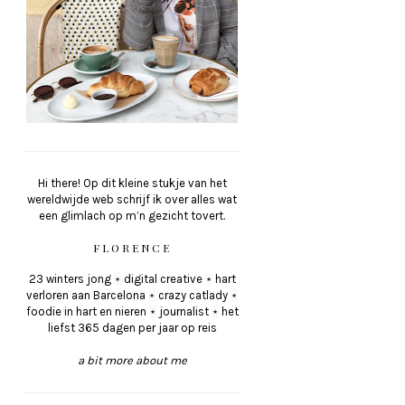
Hi there! Op dit kleine stukje van het
wereldwijde web schrijf ik over alles wat
een glimlach op m’n gezicht tovert.
FLORENCE
23 winters jong
⋆
digital creative
⋆
hart
verloren aan Barcelona
⋆
crazy catlady
⋆
foodie in hart en nieren
⋆
journalist
⋆
het
liefst 365 dagen per jaar op reis
a bit more about me